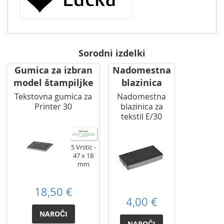
Sorodni izdelki
Gumica za izbran
Nadomestna
model štampiljke
blazinica
Tekstovna gumica za
Nadomestna
Printer 30
blazinica za
tekstil E/30
5 Vrstic
47 x 18
mm
18,50 €
4,00 €
NAROČI
NAROČI