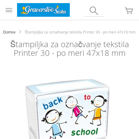
Preskoči
na
Iskanje
Mo
vsebino
Domov
Štampiljka za označvanje tekstila Printer 30 - po meri 47x18 mm
Štampiljka za označvanje tekstila
Printer 30 - po meri 47x18 mm
Preskoči
na
konec
galerije
slik