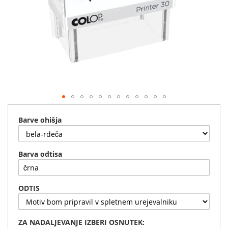
Preskoči
na
Barve ohišja
začetek
galerije
slik
Barva odtisa
ODTIS
ZA NADALJEVANJE IZBERI OSNUTEK: