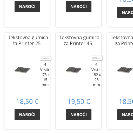
NAROČI
NAROČI
NARO
Tekstovna gumica
Tekstovna gumica
Tekstovn
za Printer 25
za Printer 45
za Print
4
6
Vrstic
Vrstic
75 x
82 x
15
25
mm
mm
18,50 €
19,50 €
18,5
NAROČI
NAROČI
NARO