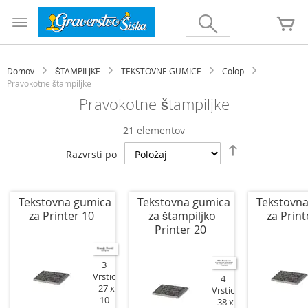
Preskoči
na
Iskanje
Mo
vsebino
Domov
ŠTAMPILJKE
TEKSTOVNE GUMICE
Colop
Pravokotne štampiljke
Pravokotne štampiljke
21
elementov
Nastavi
Razvrsti po
padajočo
smer
Tekstovna gumica
Tekstovna gumica
Tekstovn
za Printer 10
za štampiljko
za Print
Printer 20
3
Vrstic
4
27 x
Vrstic
10
38 x