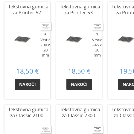
Tekstovna gumica
Tekstovna gumica
Tekstovn
za Printer 52
za Printer 53
za Print
7
5
Vrstic
Vrstic
45 x
30 x
30
20
mm
mm
18,50 €
18,50 €
19,5
NAROČI
NAROČI
NARO
Tekstovna gumica
Tekstovna gumica
Tekstovn
za Classic 2100
za Classic 2300
za Classi