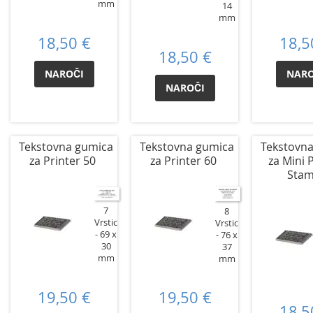
mm
14
mm
18,50 €
18,5
18,50 €
NAROČI
NARO
NAROČI
Tekstovna gumica
Tekstovna gumica
Tekstovn
za Printer 50
za Printer 60
za Mini 
Sta
7
8
Vrstic
Vrstic
69 x
76 x
30
37
mm
mm
19,50 €
19,50 €
18,5