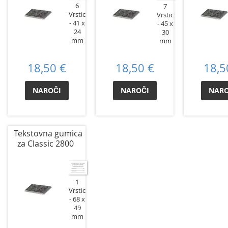
6
7
Vrstic
Vrstic
41 x
45 x
24
30
mm
mm
18,50 €
18,50 €
18,5
NAROČI
NAROČI
NARO
Tekstovna gumica
za Classic 2800
1
Vrstic
68 x
49
mm