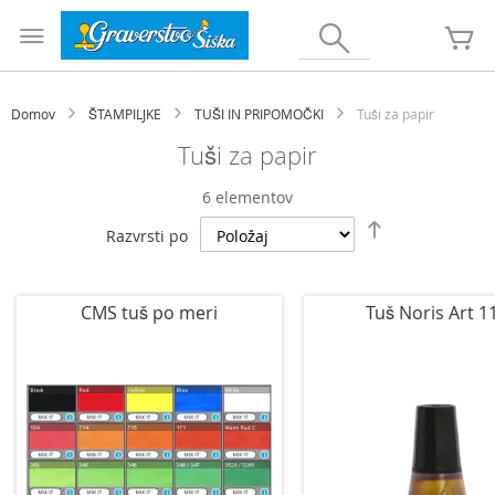
Preskoči
na
Iskanje
Mo
vsebino
Domov
ŠTAMPILJKE
TUŠI IN PRIPOMOČKI
Tuši za papir
Tuši za papir
6
elementov
Nastavi
Razvrsti po
padajočo
smer
CMS tuš po meri
Tuš Noris Art 1