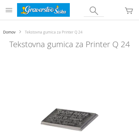
Preskoči
na
Iskanje
Mo
vsebino
Domov
Tekstovna gumica za Printer Q 24
Tekstovna gumica za Printer Q 24
Preskoči
na
konec
galerije
slik