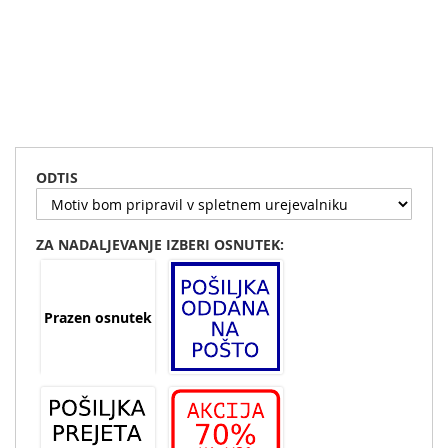
Preskoči
na
ODTIS
začetek
galerije
slik
ZA NADALJEVANJE IZBERI OSNUTEK:
Prazen osnutek