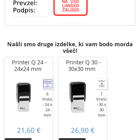
Našli smo druge izdelke, ki vam bodo morda
všeč!
Printer Q 24 -
Printer Q 30 -
24x24 mm
30x30 mm
6
7
Vrstic
Vrstic
24 x
30 x
24
30
mm
mm
21,60 €
26,90 €